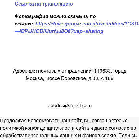
Ссылка на трансляцию
Фотографии можно скачать по
ссылке
https
://
drive
.
google
.
com
/
drive
/
folders
/1
CKO
—
IDPiJHCDifJurfuJ
8
O
6?
usp
=
sharing
Адрес для почтовых отправлений: 119633, город
Москва, шоссе Боровское, д.33, к. 189
ooorfcs@gmail.com
Продолжая использовать наш сайт, вы соглашаетесь с
политикой конфиденциальности сайта и даете согласие на
обработку персональных данных и файлов cookie. Если вы